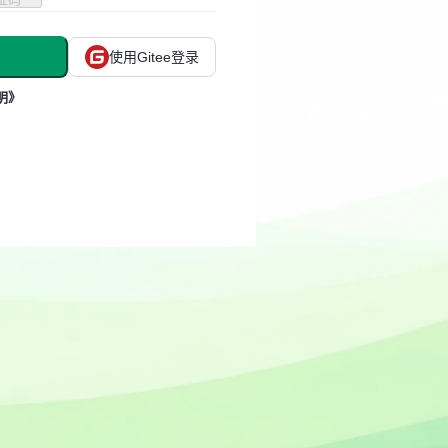
使用Gitee登录
明》