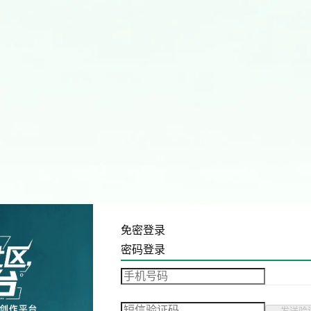
免密登录
密码登录
发送验