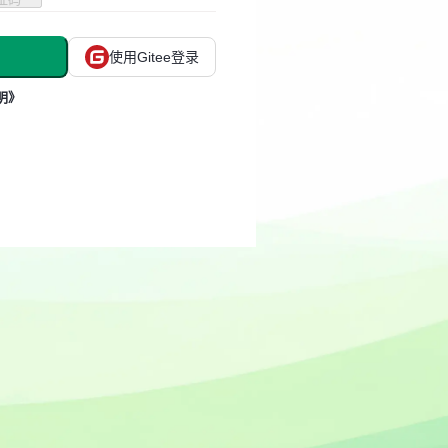
使用Gitee登录
明》