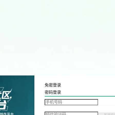
免密登录
密码登录
发送验