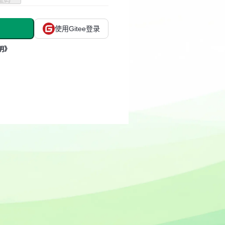
使用Gitee登录
明》