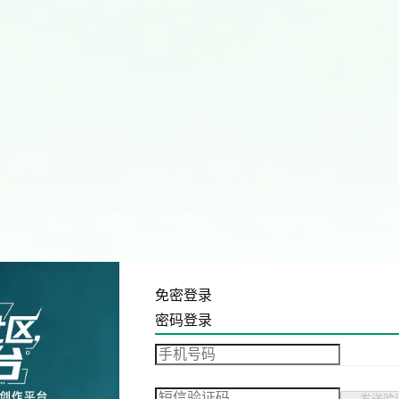
免密登录
密码登录
发送验