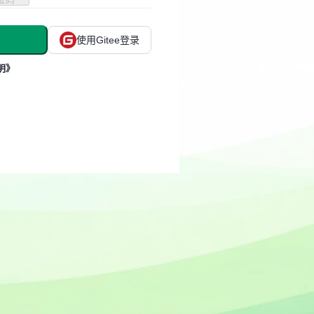
使用Gitee登录
明》