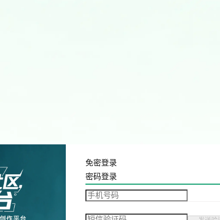
免密登录
密码登录
发送验