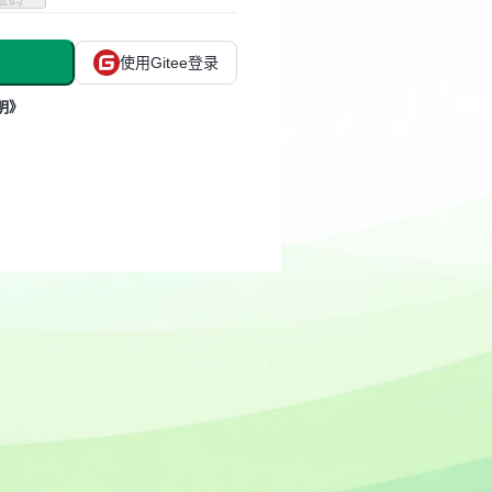
使用Gitee登录
明》