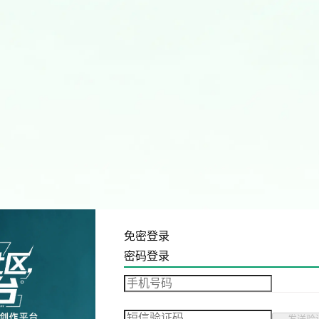
免密登录
密码登录
发送验