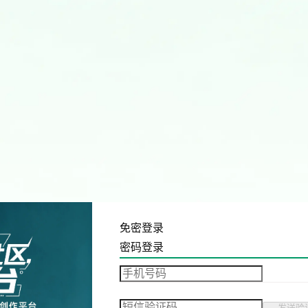
免密登录
密码登录
发送验