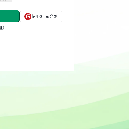
使用Gitee登录
明》