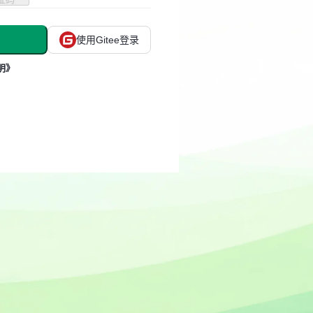
使用Gitee登录
明》