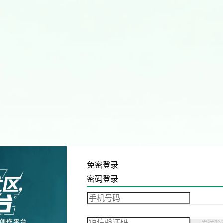
免密登录
密码登录
发送验