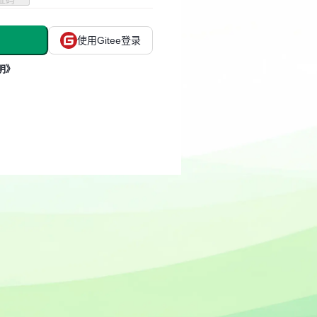
使用Gitee登录
明》