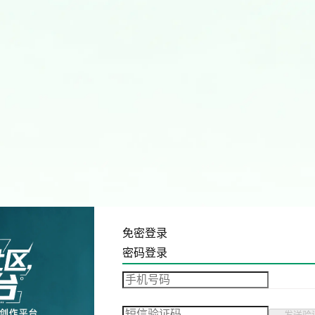
免密登录
密码登录
发送验