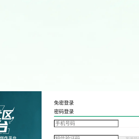
免密登录
密码登录
发送验