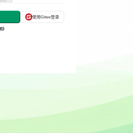
使用Gitee登录
明》