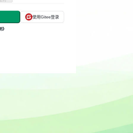
使用Gitee登录
明》