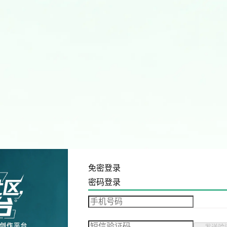
免密登录
密码登录
发送验