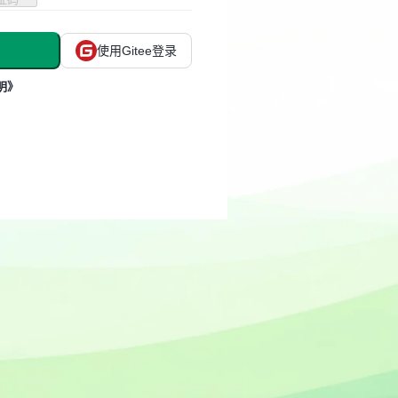
使用Gitee登录
明》