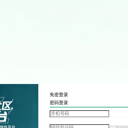
免密登录
密码登录
发送验