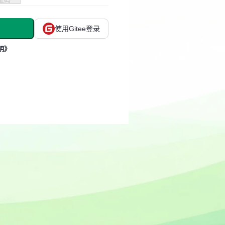
使用Gitee登录
明》