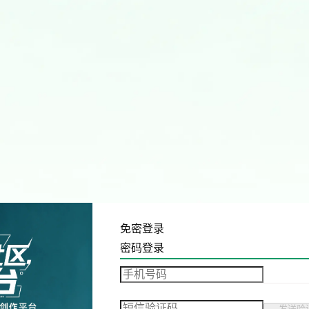
免密登录
密码登录
发送验