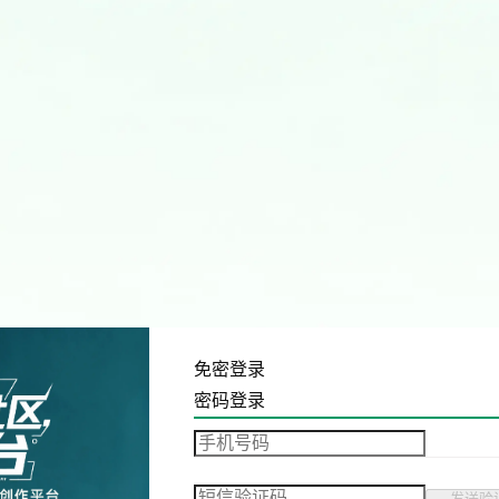
免密登录
密码登录
发送验