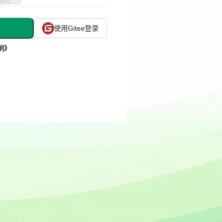
使用Gitee登录
明》