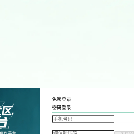
免密登录
密码登录
发送验