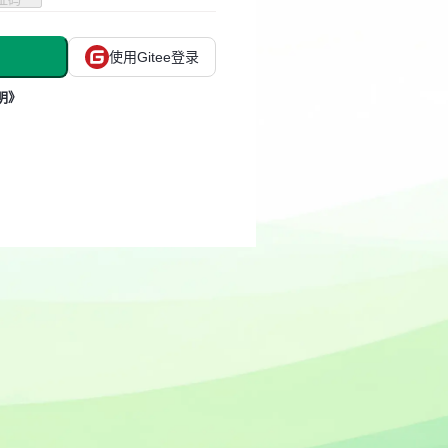
使用Gitee登录
明》