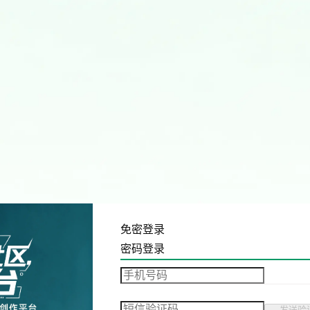
免密登录
密码登录
发送验