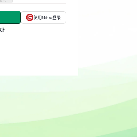
使用Gitee登录
明》