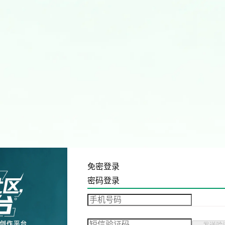
免密登录
密码登录
发送验