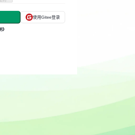
使用Gitee登录
明》