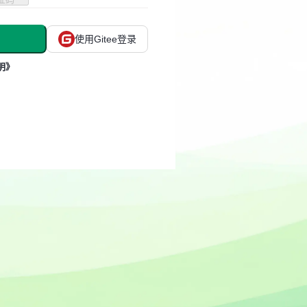
使用Gitee登录
明》