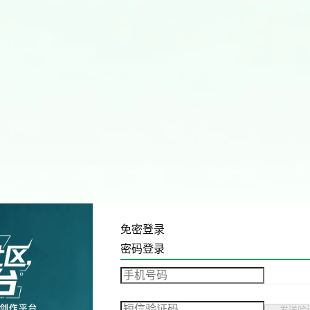
免密登录
密码登录
发送验