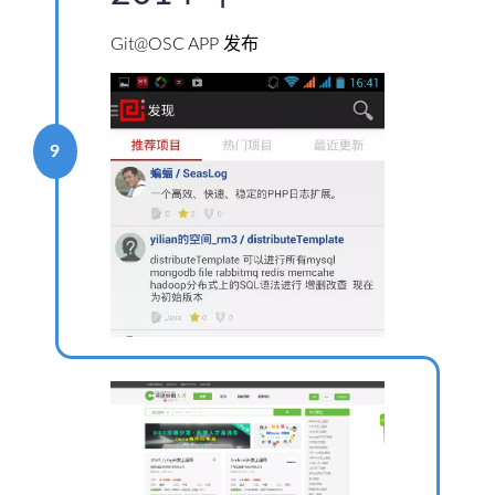
Git@OSC APP 发布
9