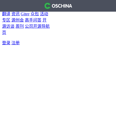
首页
开源软件
问答
博客
翻译
资讯
Gitee
众包
活动
专区
源创会
高手问答
开
源访谈
周刊
公司开源导航
页
登录
注册