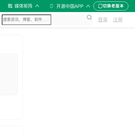
媒体矩阵
开源中国APP
切换老版本
登录
注册