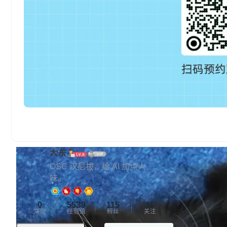
大东
OSC 汉尼拔，给 AI 加点人
味。
0
5539
115
45
文章
经验值
粉丝
关注