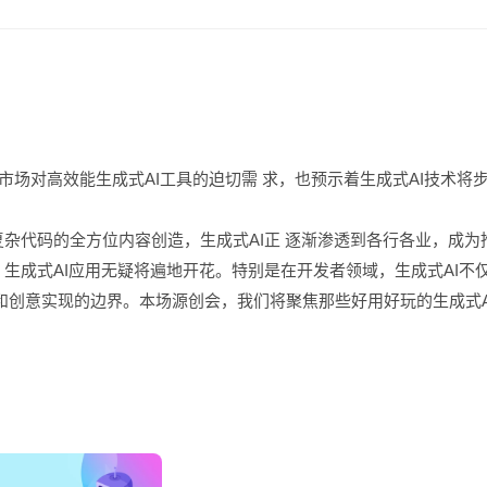
了市场对⾼效能⽣成式AI⼯具的迫切需 求，也预⽰着⽣成式AI技术将
杂代码的全⽅位内容创造，⽣成式AI正 逐渐渗透到各⾏各业，成为
⽣成式AI应⽤⽆疑将遍地开花。特别是在开发者领域，⽣成式AI不
和创意实现的边界。本场源创会，我们将聚焦那些好⽤好玩的⽣成式A