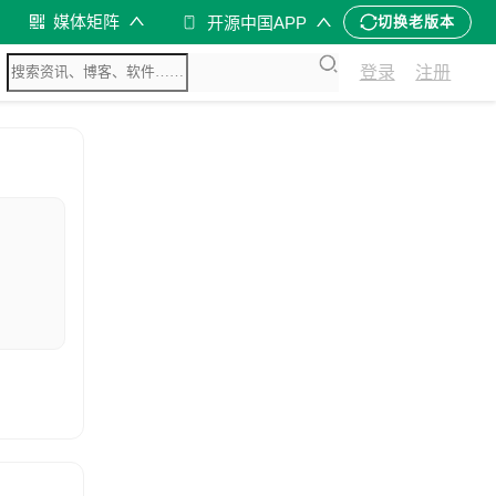
媒体矩阵
开源中国APP
切换老版本
登录
注册