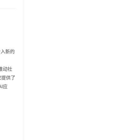
步⼊新的
推动社
仅提供了
I应