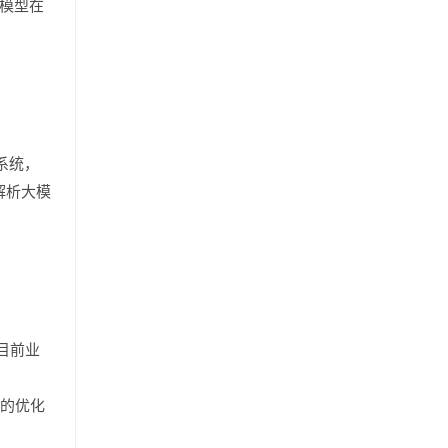
名模型在
系统，
解析大模
目前业
性的优化