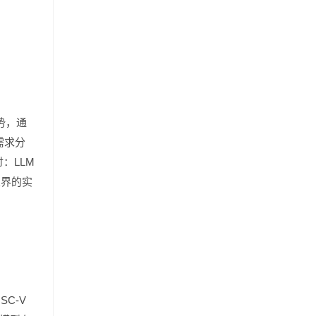
趋势，通
需求分
：LLM
业界的实
。
SC-V