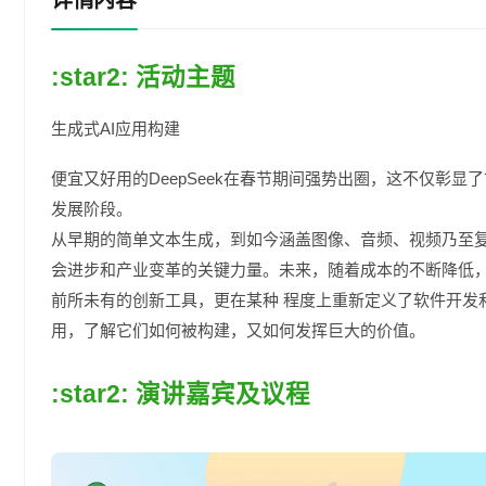
详情内容
:star2: 活动主题
生成式AI应⽤构建
便宜⼜好⽤的DeepSeek在春节期间强势出圈，这不仅彰显
发展阶段。
从早期的简单⽂本⽣成，到如今涵盖图像、⾳频、视频乃⾄复
会进步和产业变⾰的关键⼒量。未来，随着成本的不断降低，
前所未有的创新⼯具，更在某种 程度上重新定义了软件开发
⽤，了解它们如何被构建，⼜如何发挥巨⼤的价值。
:star2: 演讲嘉宾及议程