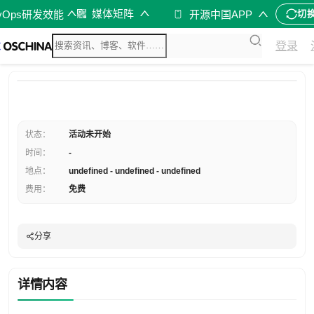
媒体矩阵
vOps研发效能
开源中国APP
切
登录
状态：
活动未开始
时间：
-
地点：
undefined - undefined - undefined
费用：
免费
分享
详情内容