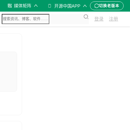
媒体矩阵
开源中国APP
切换老版本
登录
注册