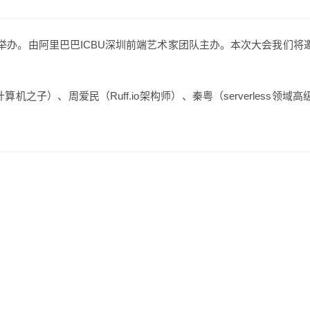
形式举办。由阿里巴巴ICBU深圳前端艺术家团队主办。本次大会我们将
算机之子）、周爱民（Ruff.io架构师）、秦粤（serverless领域