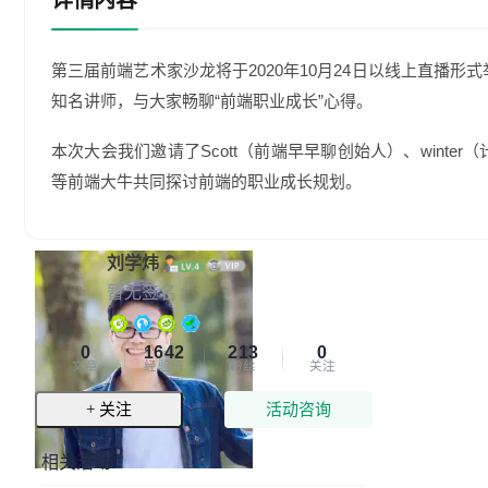
详情内容
第三届前端艺术家沙龙将于2020年10月24日以线上直播
知名讲师，与大家畅聊“前端职业成长”心得。
本次大会我们邀请了Scott（前端早早聊创始人）、winter（计
等前端大牛共同探讨前端的职业成长规划。
刘学炜
暂无签名
0
1642
213
0
文章
经验值
粉丝
关注
+ 关注
活动咨询
相关活动