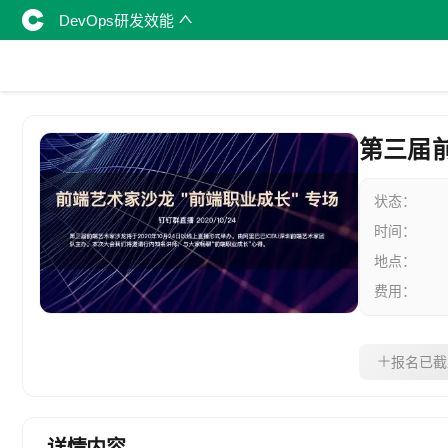
DevOps研发效能
第三届前
状态：
时间：
地点：
费用：
报名已截