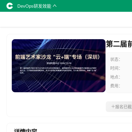
DevOps研发效能
第二届前
状态：
时间：
地点：
费用：
报名已截