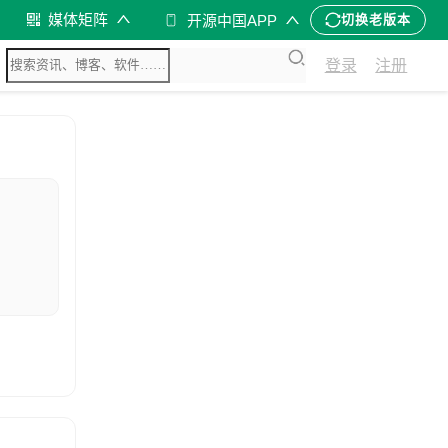
媒体矩阵
开源中国APP
切换老版本
登录
注册