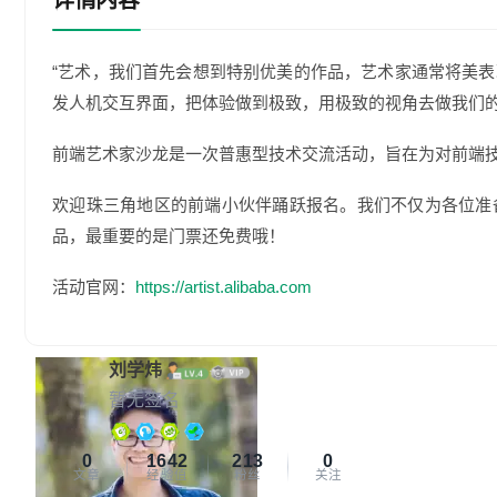
详情内容
“艺术，我们首先会想到特别优美的作品，艺术家通常将美
发人机交互界面，把体验做到极致，用极致的视角去做我们的
前端艺术家沙龙是一次普惠型技术交流活动，旨在为对前端
欢迎珠三角地区的前端小伙伴踊跃报名。我们不仅为各位准
品，最重要的是门票还免费哦！
活动官网：
https://artist.alibaba.com
刘学炜
暂无签名
0
1642
213
0
文章
经验值
粉丝
关注