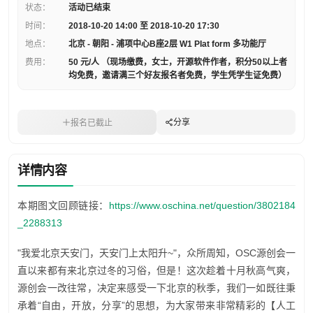
状态：
活动已结束
时间：
2018-10-20 14:00 至 2018-10-20 17:30
地点：
北京 - 朝阳 - 浦项中心B座2层 W1 PIat form 多功能厅
费用：
50 元/人 （现场缴费，女士，开源软件作者，积分50以上者
均免费，邀请满三个好友报名者免费，学生凭学生证免费）
分享
报名已截止
详情内容
本期图文回顾链接：
https://www.oschina.net/question/3802184
_2288313
"我爱北京天安门，天安门上太阳升~"，众所周知，OSC源创会一
直以来都有来北京过冬的习俗，但是！这次趁着十月秋高气爽，
源创会一改往常，决定来感受一下北京的秋季，我们一如既往秉
承着“自由，开放，分享”的思想，为大家带来非常精彩的【人工