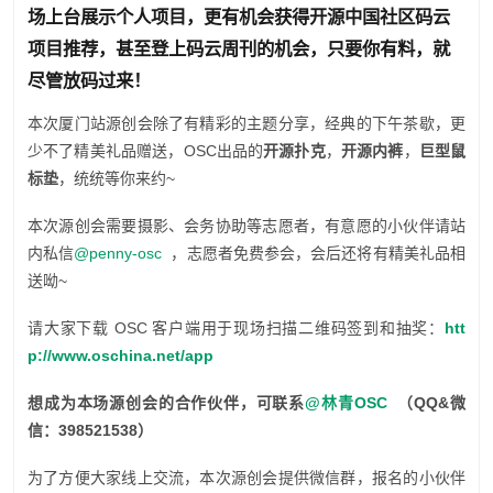
场上台展示个人项目
，更有机会获得开源中国社区码云
项目推荐，甚至登上码云周刊的机会，只要你有料，就
尽管放码过来！
本次厦门站源创会除了有精彩的主题分享，经典的下午茶歇，更
少不了精美礼品赠送，OSC出品的
开源扑克
，
开源内裤
，
巨型鼠
标垫
，统统等你来约~
本次源创会需要摄影、会务协助等志愿者，有意愿的小伙伴请站
内私信
@penny-osc
，志愿者免费参会，会后还将有精美礼品相
送呦~
请大家下载 OSC 客户端用于现场扫描二维码签到和抽奖：
htt
p://www.oschina.net/app
想成为本场源创会的合作伙伴，可联系
@林青OSC
（QQ&微
信：398521538）
为了方便大家线上交流，本次源创会提供微信群，报名的小伙伴