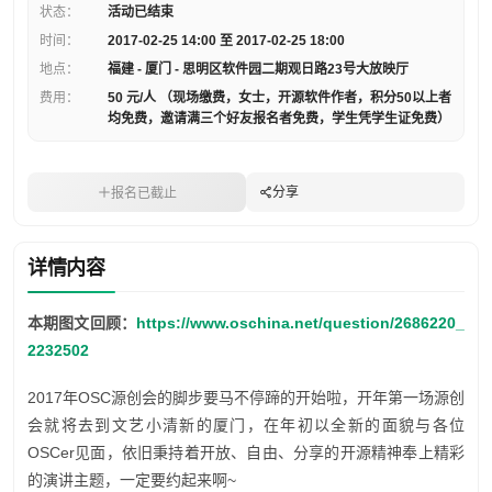
状态：
活动已结束
时间：
2017-02-25 14:00 至 2017-02-25 18:00
地点：
福建 - 厦门 - 思明区软件园二期观日路23号大放映厅
费用：
50 元/人 （现场缴费，女士，开源软件作者，积分50以上者
均免费，邀请满三个好友报名者免费，学生凭学生证免费）
分享
报名已截止
详情内容
本期图文回顾：
https://www.oschina.net/question/2686220_
2232502
2017年OSC源创会的脚步要马不停蹄的开始啦，开年第一场源创
会就将去到文艺小清新的厦门，在年初以全新的面貌与各位
OSCer见面，依旧秉持着开放、自由、分享的开源精神奉上精彩
的演讲主题，一定要约起来啊~