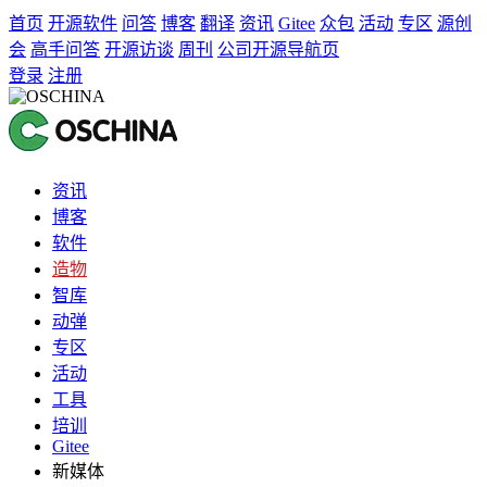
首页
开源软件
问答
博客
翻译
资讯
Gitee
众包
活动
专区
源创
会
高手问答
开源访谈
周刊
公司开源导航页
登录
注册
资讯
博客
软件
造物
智库
动弹
专区
活动
工具
培训
Gitee
新媒体