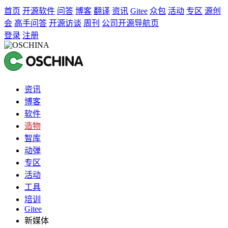
首页
开源软件
问答
博客
翻译
资讯
Gitee
众包
活动
专区
源创
会
高手问答
开源访谈
周刊
公司开源导航页
登录
注册
资讯
博客
软件
造物
智库
动弹
专区
活动
工具
培训
Gitee
新媒体