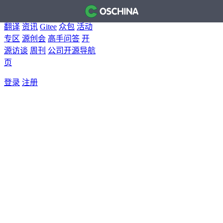
首页
开源软件
问答
博客
翻译
资讯
Gitee
众包
活动
专区
源创会
高手问答
开
源访谈
周刊
公司开源导航
页
登录
注册