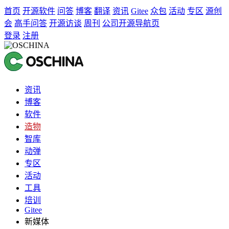
首页
开源软件
问答
博客
翻译
资讯
Gitee
众包
活动
专区
源创
会
高手问答
开源访谈
周刊
公司开源导航页
登录
注册
资讯
博客
软件
造物
智库
动弹
专区
活动
工具
培训
Gitee
新媒体