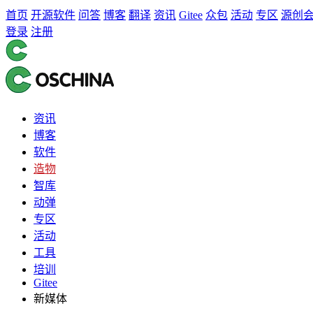
首页
开源软件
问答
博客
翻译
资讯
Gitee
众包
活动
专区
源创
登录
注册
资讯
博客
软件
造物
智库
动弹
专区
活动
工具
培训
Gitee
新媒体