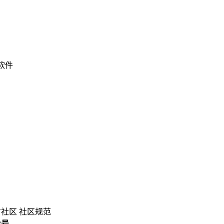
 软件
方社区
社区规范
3号