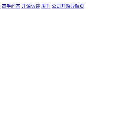
会
高手问答
开源访谈
周刊
公司开源导航页