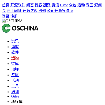
首页
开源软件
问答
博客
翻译
资讯
Gitee
众包
活动
专区
源创
会
高手问答
开源访谈
周刊
公司开源导航页
登录
注册
资讯
博客
软件
造物
智库
动弹
专区
活动
工具
培训
Gitee
新媒体