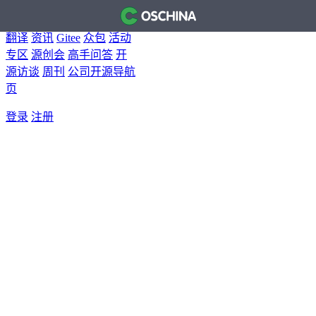
首页
开源软件
问答
博客
翻译
资讯
Gitee
众包
活动
专区
源创会
高手问答
开
源访谈
周刊
公司开源导航
页
登录
注册