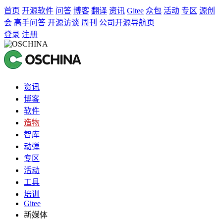
首页
开源软件
问答
博客
翻译
资讯
Gitee
众包
活动
专区
源创
会
高手问答
开源访谈
周刊
公司开源导航页
登录
注册
资讯
博客
软件
造物
智库
动弹
专区
活动
工具
培训
Gitee
新媒体