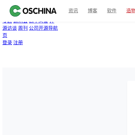
首页
开源软件
问答
博客
资讯
博客
软件
造
翻译
资讯
Gitee
众包
活动
专区
源创会
高手问答
开
源访谈
周刊
公司开源导航
页
登录
注册