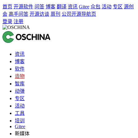
首页
开源软件
问答
博客
翻译
资讯
Gitee
众包
活动
专区
源创
会
高手问答
开源访谈
周刊
公司开源导航页
登录
注册
资讯
博客
软件
造物
智库
动弹
专区
活动
工具
培训
Gitee
新媒体