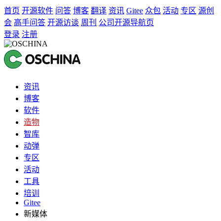
首页
开源软件
问答
博客
翻译
资讯
Gitee
众包
活动
专区
源创
会
高手问答
开源访谈
周刊
公司开源导航页
登录
注册
资讯
博客
软件
造物
智库
动弹
专区
活动
工具
培训
Gitee
新媒体