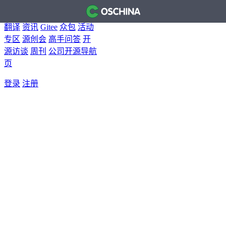
首页
开源软件
问答
博客
翻译
资讯
Gitee
众包
活动
专区
源创会
高手问答
开
源访谈
周刊
公司开源导航
页
登录
注册