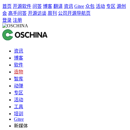
首页
开源软件
问答
博客
翻译
资讯
Gitee
众包
活动
专区
源创
会
高手问答
开源访谈
周刊
公司开源导航页
登录
注册
资讯
博客
软件
造物
智库
动弹
专区
活动
工具
培训
Gitee
新媒体