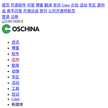
首页
开源软件
问答
博客
翻译
资讯
Gitee
众包
活动
专区
源创
会
高手问答
开源访谈
周刊
公司开源导航页
登录
注册
资讯
博客
软件
造物
智库
动弹
专区
活动
工具
培训
Gitee
新媒体