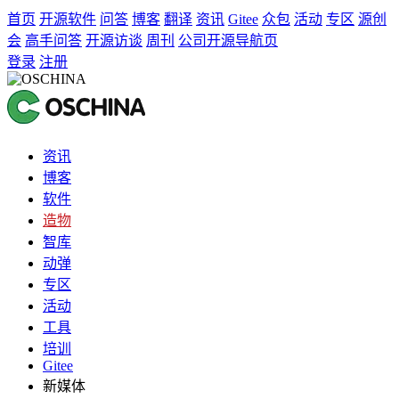
首页
开源软件
问答
博客
翻译
资讯
Gitee
众包
活动
专区
源创
会
高手问答
开源访谈
周刊
公司开源导航页
登录
注册
资讯
博客
软件
造物
智库
动弹
专区
活动
工具
培训
Gitee
新媒体