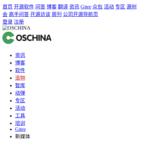
首页
开源软件
问答
博客
翻译
资讯
Gitee
众包
活动
专区
源创
会
高手问答
开源访谈
周刊
公司开源导航页
登录
注册
资讯
博客
软件
造物
智库
动弹
专区
活动
工具
培训
Gitee
新媒体