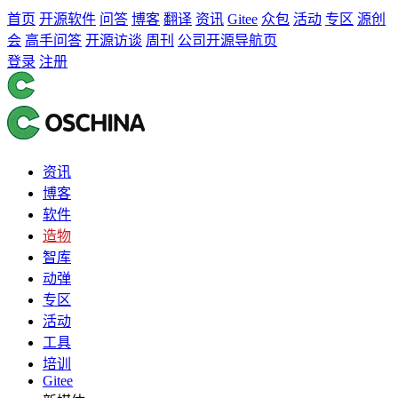
首页
开源软件
问答
博客
翻译
资讯
Gitee
众包
活动
专区
源创
会
高手问答
开源访谈
周刊
公司开源导航页
登录
注册
资讯
博客
软件
造物
智库
动弹
专区
活动
工具
培训
Gitee