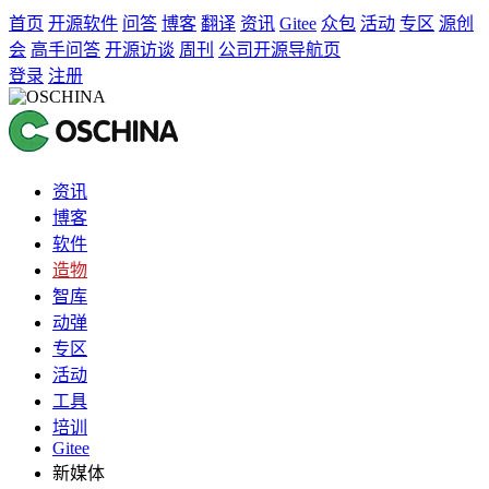
首页
开源软件
问答
博客
翻译
资讯
Gitee
众包
活动
专区
源创
会
高手问答
开源访谈
周刊
公司开源导航页
登录
注册
资讯
博客
软件
造物
智库
动弹
专区
活动
工具
培训
Gitee
新媒体