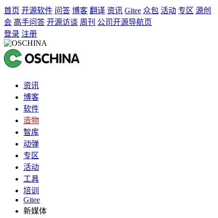
首页
开源软件
问答
博客
翻译
资讯
Gitee
众包
活动
专区
源创
会
高手问答
开源访谈
周刊
公司开源导航页
登录
注册
资讯
博客
软件
造物
智库
动弹
专区
活动
工具
培训
Gitee
新媒体