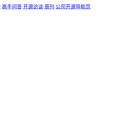
会
高手问答
开源访谈
周刊
公司开源导航页