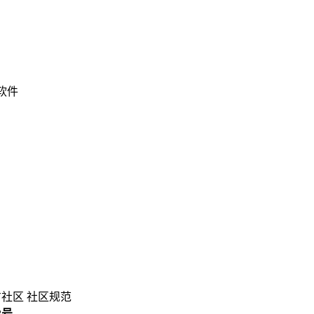
 软件
方社区
社区规范
3号