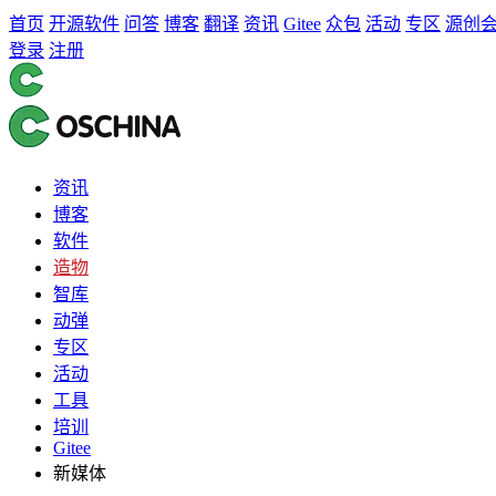
首页
开源软件
问答
博客
翻译
资讯
Gitee
众包
活动
专区
源创
登录
注册
资讯
博客
软件
造物
智库
动弹
专区
活动
工具
培训
Gitee
新媒体