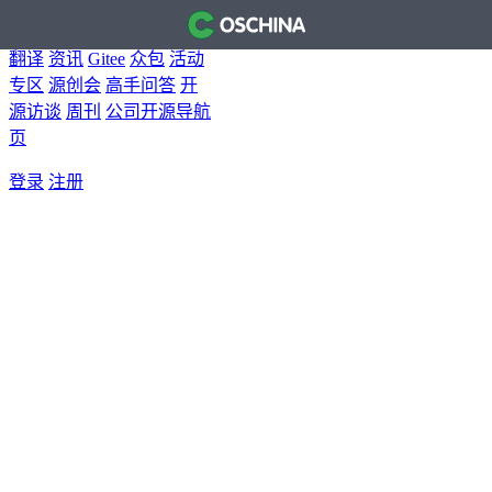
首页
开源软件
问答
博客
翻译
资讯
Gitee
众包
活动
专区
源创会
高手问答
开
源访谈
周刊
公司开源导航
页
登录
注册