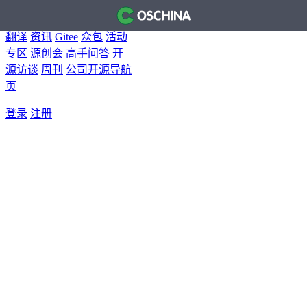
首页
开源软件
问答
博客
翻译
资讯
Gitee
众包
活动
专区
源创会
高手问答
开
源访谈
周刊
公司开源导航
页
登录
注册