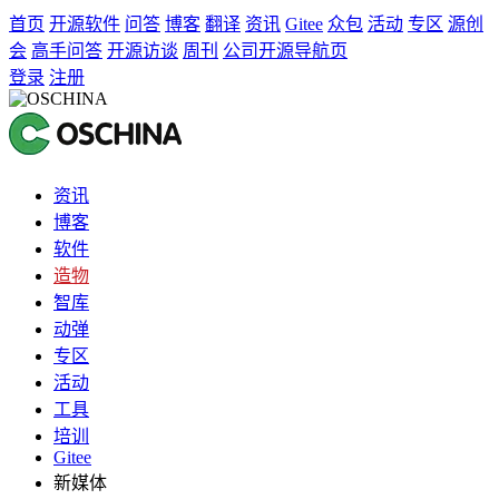
首页
开源软件
问答
博客
翻译
资讯
Gitee
众包
活动
专区
源创
会
高手问答
开源访谈
周刊
公司开源导航页
登录
注册
资讯
博客
软件
造物
智库
动弹
专区
活动
工具
培训
Gitee
新媒体