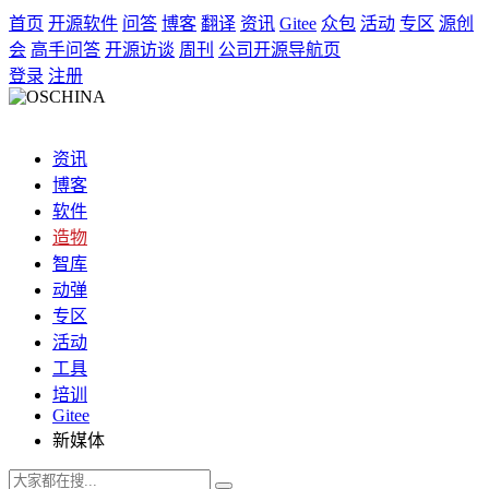
首页
开源软件
问答
博客
翻译
资讯
Gitee
众包
活动
专区
源创
会
高手问答
开源访谈
周刊
公司开源导航页
登录
注册
资讯
博客
软件
造物
智库
动弹
专区
活动
工具
培训
Gitee
新媒体